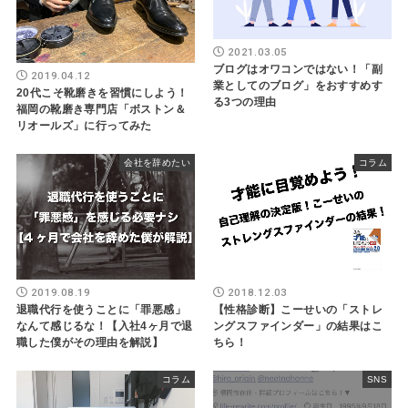
2021.03.05
ブログはオワコンではない！「副
2019.04.12
業としてのブログ」をおすすめす
20代こそ靴磨きを習慣にしよう！
る3つの理由
福岡の靴磨き専門店「ボストン＆
リオールズ」に行ってみた
会社を辞めたい
コラム
2019.08.19
2018.12.03
退職代行を使うことに「罪悪感」
【性格診断】こーせいの「ストレ
なんて感じるな！【入社4ヶ月で退
ングスファインダー」の結果はこ
職した僕がその理由を解説】
ちら！
コラム
SNS