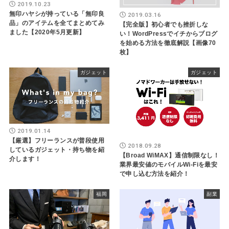
2019.10.23
無印ハヤシが持っている「無印良
2019.03.16
品」のアイテムを全てまとめてみ
【完全版】初心者でも挫折しな
ました【2020年5月更新】
い！WordPressでイチからブログ
を始める方法を徹底解説【画像70
枚】
ガジェット
ガジェット
2019.01.14
【厳選】フリーランスが普段使用
2018.09.28
しているガジェット・持ち物を紹
【Broad WiMAX】通信制限なし！
介します！
業界最安値のモバイルWi-Fiを最安
で申し込む方法を紹介！
福岡
副業