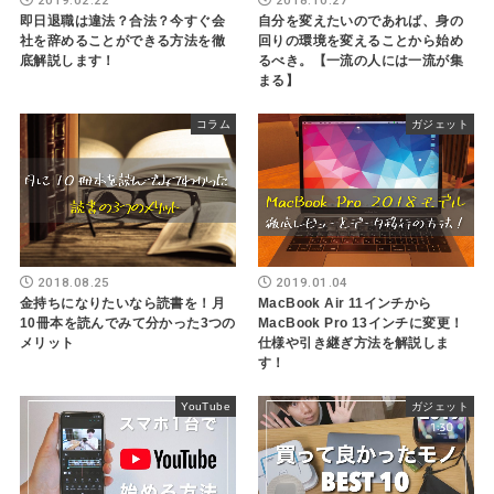
即日退職は違法？合法？今すぐ会
自分を変えたいのであれば、身の
社を辞めることができる方法を徹
回りの環境を変えることから始め
底解説します！
るべき。【一流の人には一流が集
まる】
コラム
ガジェット
2018.08.25
2019.01.04
金持ちになりたいなら読書を！月
MacBook Air 11インチから
10冊本を読んでみて分かった3つの
MacBook Pro 13インチに変更！
メリット
仕様や引き継ぎ方法を解説しま
す！
YouTube
ガジェット