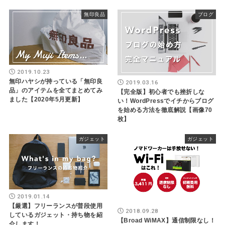
無印良品
ブログ
2019.10.23
無印ハヤシが持っている「無印良
2019.03.16
品」のアイテムを全てまとめてみ
【完全版】初心者でも挫折しな
ました【2020年5月更新】
い！WordPressでイチからブログ
を始める方法を徹底解説【画像70
枚】
ガジェット
ガジェット
2019.01.14
【厳選】フリーランスが普段使用
2018.09.28
しているガジェット・持ち物を紹
【Broad WiMAX】通信制限なし！
介します！