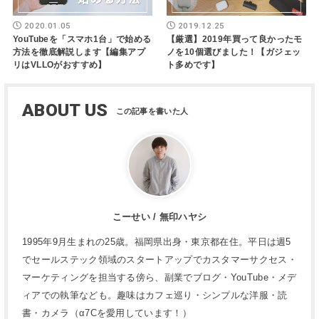
2020.01.05
2019.12.25
YouTubeを「スマホ1台」で始める
【厳選】2019年買って良かったモ
方法を徹底解説します【編集アプ
ノを10個選びました！【ガジェッ
リはVLLOがおすすめ】
ト多めです】
ABOUT US
こーせい / 無印ハヤシ
1995年9月生まれの25歳。福岡県出身・東京都在住。平日は週5
でセールステック領域のスタートアップでカスタマーサクセス・
マーケティングを担当する傍ら、副業でブログ・YouTube・メデ
ィアでの執筆なども。趣味はカフェ巡り・シンプルな洋服・読
書・カメラ（α7Cを愛用しています！）