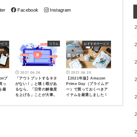
ter
Facebook
Instagram
ービス
コラム
おすすめサービス
2021.06.24
2021.06.20
onブ
「アウトプットするネタ
【2021年版】Amazon
買っ
がない！」と嘆く暇があ
Prime Day（プライムデ
を厳
るなら、「日常の解像度
ー）で買っておくべきア
を上げる」ことが大事。
イテムを厳選しました！