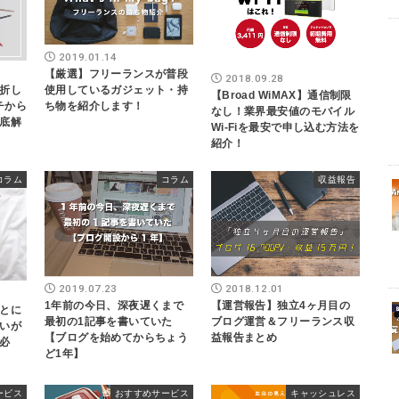
2019.01.14
【厳選】フリーランスが普段
2018.09.28
折し
使用しているガジェット・持
【Broad WiMAX】通信制限
イチから
ち物を紹介します！
なし！業界最安値のモバイル
底解
Wi-Fiを最安で申し込む方法を
紹介！
コラム
コラム
収益報告
2019.07.23
2018.12.01
1年前の今日、深夜遅くまで
【運営報告】独立4ヶ月目の
とに
最初の1記事を書いていた
ブログ運営＆フリーランス収
いが
【ブログを始めてからちょう
益報告まとめ
必
ど1年】
ービス
おすすめサービス
キャッシュレス