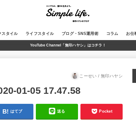
クスタイル
ライフスタイル
ブログ・SNS運用術
コラム
お仕
YouTube Channel「無印ハヤシ」はコチラ！
GADGET
MUJI
WordPress
ブログ運営
SNS
YouTube
こーせい / 無印ハヤシ
01-05 17.47.58
はてブ
送る
Pocket