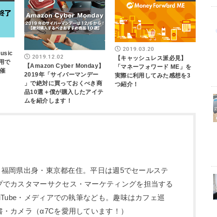
2019.03.20
sic
2019.12.02
【キャッシュレス派必見】
用で
【Amazon Cyber Monday】
「マネーフォワード ME」を
催
2019年「サイバーマンデー
実際に利用してみた感想を3
」で絶対に買っておくべき商
つ紹介！
品10選＋僕が購入したアイテ
ムを紹介します！
5歳。福岡県出身・東京都在住。平日は週5でセールステ
プでカスタマーサクセス・マーケティングを担当する
uTube・メディアでの執筆なども。趣味はカフェ巡
・カメラ（α7Cを愛用しています！）