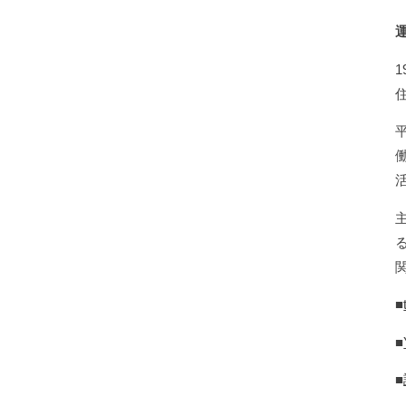
■
■
■