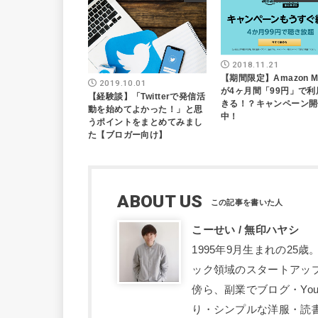
2018.11.21
【期間限定】Amazon Mu
2019.10.01
が4ヶ月間「99円」で利
【経験談】「Twitterで発信活
きる！？キャンペーン開
動を始めてよかった！」と思
中！
うポイントをまとめてみまし
た【ブロガー向け】
ABOUT US
こーせい / 無印ハヤシ
1995年9月生まれの2
ック領域のスタートアッ
傍ら、副業でブログ・Yo
り・シンプルな洋服・読書