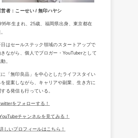
運営者：こーせい / 無印ハヤシ
1995年生まれ、25歳、福岡県出身、東京都在
住。
平日はセールステック領域のスタートアップで
働きながら、個人でブロガー・YouTuberとして
活動。
主に「無印良品」を中心としたライフスタイい
るを提案しながら、キャリアや副業、生き方に
関する発信も行っている。
twitterをフォローする！
YouTubeチャンネルを見てみる！
詳しいプロフィールはこちら！