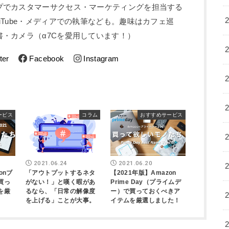
プでカスタマーサクセス・マーケティングを担当する
uTube・メディアでの執筆なども。趣味はカフェ巡
・カメラ（α7Cを愛用しています！）
ter
Facebook
Instagram
ービス
コラム
おすすめサービス
2021.06.24
2021.06.20
onブ
「アウトプットするネタ
【2021年版】Amazon
買っ
がない！」と嘆く暇があ
Prime Day（プライムデ
を厳
るなら、「日常の解像度
ー）で買っておくべきア
を上げる」ことが大事。
イテムを厳選しました！