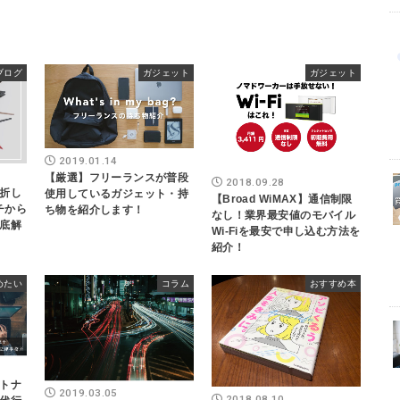
ブログ
ガジェット
ガジェット
2019.01.14
【厳選】フリーランスが普段
2018.09.28
折し
使用しているガジェット・持
【Broad WiMAX】通信制限
イチから
ち物を紹介します！
なし！業界最安値のモバイル
底解
Wi-Fiを最安で申し込む方法を
紹介！
めたい
コラム
おすすめ本
トナ
2019.03.05
2018.08.10