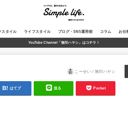
クスタイル
ライフスタイル
ブログ・SNS運用術
コラム
お仕
YouTube Channel「無印ハヤシ」はコチラ！
GADGET
MUJI
WordPress
ブログ運営
SNS
YouTube
こーせい / 無印ハヤシ
はてブ
送る
Pocket