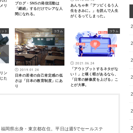
代行
ブログ・SNSの発信活動は
あんちゃ本「アソビくるう人
メリ
「継続」するだけでレアな人
生をきみに。」を読んで人生
間になれる。
がくるってしまった。
ェット
コラム
コラム
2021.06.24
「アウトプットするネタがな
2019.01.24
リン
い！」と嘆く暇があるなら、
日本の若者の自己肯定感の低
じた
「日常の解像度を上げる」こ
さは「日本の教育制度」にあ
とが大事。
り
5歳。福岡県出身・東京都在住。平日は週5でセールステ