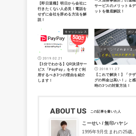
ーズ法律事務所」の退職
【即日退職】明日から会社に
サービスのメリット＆デ
行きたくない人必見！電話を
ットを徹底解説！
せずに会社を辞める方法を解
説！
キャッシュレス
ガジ
2019.02.21
【3分でわかる】QR決済サー
2018.11.27
ビス「PayPay」を今すぐ利
【これで解決！】「テザ
用するべき3つの理由を紹介
グの料金は高い！」と感
します！
時の3つの対策方法！
ABOUT US
こーせい / 無印ハヤシ
1995年9月生まれの2