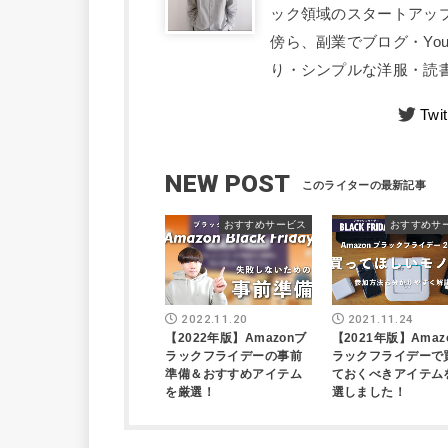
ック領域のスタートアッ
傍ら、副業でブログ・Yo
り・シンプルな洋服・読書
Twit
NEW POST
おすすめサービス
おすすめサ
2022.11.20
2021.11.24
【2022年版】Amazonブ
【2021年版】Amaz
ラックフライデーの事前
ラックフライデーで
準備＆おすすめアイテム
ておくべきアイテム
を厳選！
選しました！