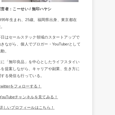
運営者：こーせい / 無印ハヤシ
1995年生まれ、25歳、福岡県出身、東京都在
住。
平日はセールステック領域のスタートアップで
働きながら、個人でブロガー・YouTuberとして
活動。
主に「無印良品」を中心としたライフスタイい
るを提案しながら、キャリアや副業、生き方に
関する発信も行っている。
twitterをフォローする！
YouTubeチャンネルを見てみる！
詳しいプロフィールはこちら！