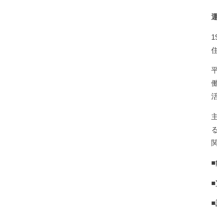
■
■
■