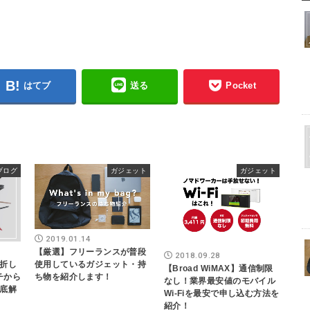
はてブ
送る
Pocket
ブログ
ガジェット
ガジェット
2019.01.14
【厳選】フリーランスが普段
2018.09.28
折し
使用しているガジェット・持
【Broad WiMAX】通信制限
イチから
ち物を紹介します！
なし！業界最安値のモバイル
底解
Wi-Fiを最安で申し込む方法を
紹介！