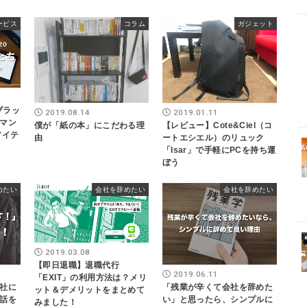
ービス
コラム
ガジェット
ブラッ
2019.01.11
2019.08.14
マン
【レビュー】Cote&Ciel（コ
僕が「紙の本」にこだわる理
アイテ
ートエシエル）のリュック
由
「Isar」で手軽にPCを持ち運
ぼう
めたい
会社を辞めたい
会社を辞めたい
2019.03.08
【即日退職】退職代行
2019.06.11
「EXIT」の利用方法は？メリ
社に
「残業が辛くて会社を辞めた
ット＆デメリットをまとめて
話を
い」と思ったら、シンプルに
みました！