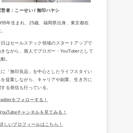
運営者：こーせい / 無印ハヤシ
1995年生まれ、25歳、福岡県出身、東京都在
住。
平日はセールステック領域のスタートアップで
働きながら、個人でブロガー・YouTuberとして
活動。
主に「無印良品」を中心としたライフスタイい
るを提案しながら、キャリアや副業、生き方に
関する発信も行っている。
twitterをフォローする！
YouTubeチャンネルを見てみる！
詳しいプロフィールはこちら！