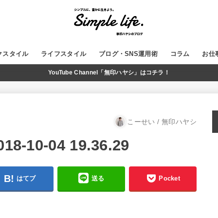
クスタイル
ライフスタイル
ブログ・SNS運用術
コラム
お仕
YouTube Channel「無印ハヤシ」はコチラ！
GADGET
MUJI
WordPress
ブログ運営
SNS
YouTube
こーせい / 無印ハヤシ
10-04 19.36.29
はてブ
送る
Pocket