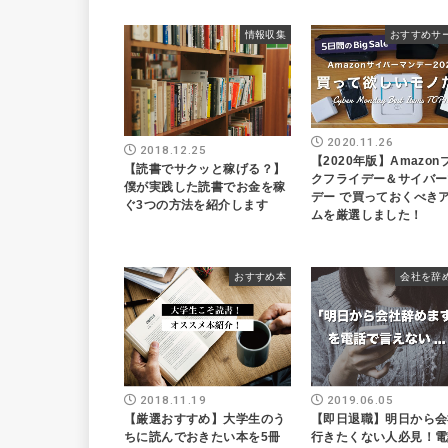
情報収集
おすすめサ
2020.11.26
2018.12.25
【2020年版】Amazon
【読書でサクッと稼げる？】
クフライデー＆サイバー
僕が実践した読書でお金を稼
デー で買っておくべき
ぐ3つの方法を紹介します
ムを厳選しました！
おすすめ本
会社を辞
2018.11.19
2019.06.05
【厳選おすすめ】大学生のう
【即日退職】明日から会
ちに読んでおきたい本を5冊
行きたくない人必見！電