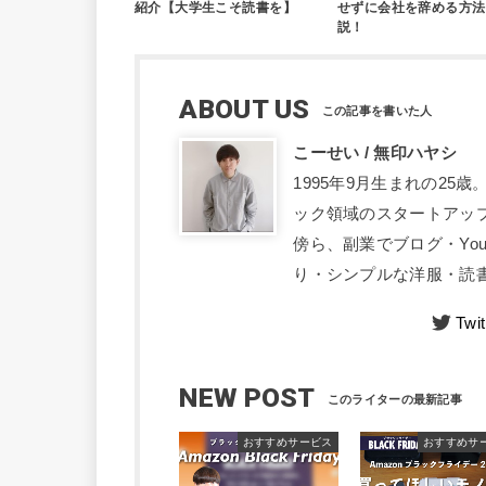
紹介【大学生こそ読書を】
せずに会社を辞める方法
説！
ABOUT US
こーせい / 無印ハヤシ
1995年9月生まれの2
ック領域のスタートアッ
傍ら、副業でブログ・Yo
り・シンプルな洋服・読書
Twit
NEW POST
おすすめサービス
おすすめサ