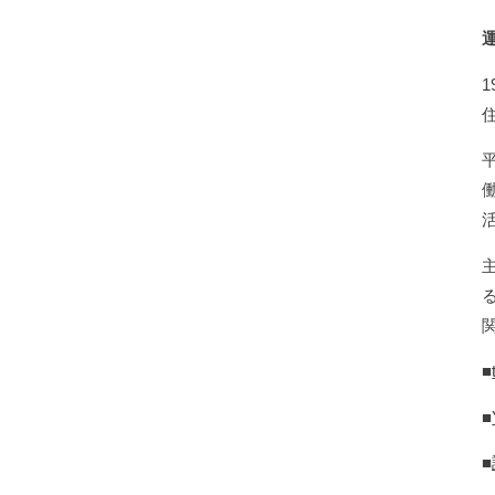
■
■
■