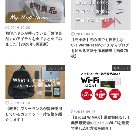
2019.10.23
無印ハヤシが持っている「無印良
2019.03.16
品」のアイテムを全てまとめてみ
【完全版】初心者でも挫折しな
ました【2020年5月更新】
い！WordPressでイチからブログ
を始める方法を徹底解説【画像70
枚】
ガジェット
ガジェット
2019.01.14
【厳選】フリーランスが普段使用
2018.09.28
しているガジェット・持ち物を紹
【Broad WiMAX】通信制限なし！
介します！
業界最安値のモバイルWi-Fiを最安
で申し込む方法を紹介！