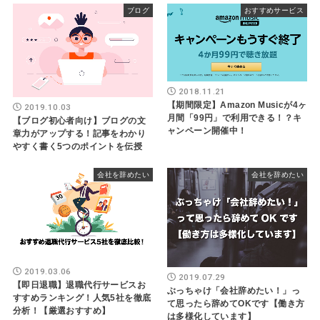
ブログ
おすすめサービス
2018.11.21
【期間限定】Amazon Musicが4ヶ
2019.10.03
月間「99円」で利用できる！？キ
【ブログ初心者向け】ブログの文
ャンペーン開催中！
章力がアップする！記事をわかり
やすく書く5つのポイントを伝授
会社を辞めたい
会社を辞めたい
2019.03.06
2019.07.29
【即日退職】退職代行サービスお
ぶっちゃけ「会社辞めたい！」っ
すすめランキング！人気5社を徹底
て思ったら辞めてOKです【働き方
分析！【厳選おすすめ】
は多様化しています】