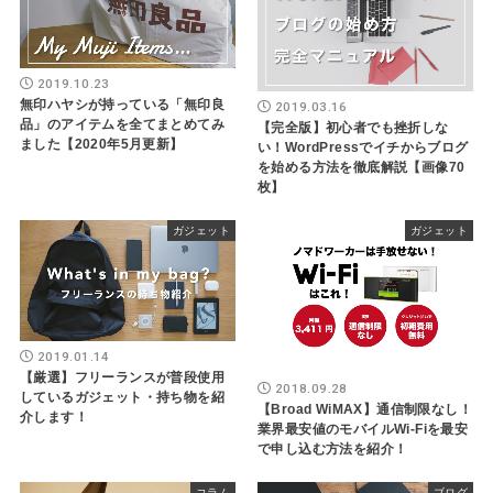
2019.10.23
無印ハヤシが持っている「無印良
2019.03.16
品」のアイテムを全てまとめてみ
【完全版】初心者でも挫折しな
ました【2020年5月更新】
い！WordPressでイチからブログ
を始める方法を徹底解説【画像70
枚】
ガジェット
ガジェット
2019.01.14
【厳選】フリーランスが普段使用
2018.09.28
しているガジェット・持ち物を紹
【Broad WiMAX】通信制限なし！
介します！
業界最安値のモバイルWi-Fiを最安
で申し込む方法を紹介！
コラム
ブログ