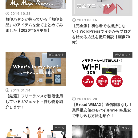
2019.10.23
無印ハヤシが持っている「無印良
2019.03.16
品」のアイテムを全てまとめてみ
【完全版】初心者でも挫折しな
ました【2020年5月更新】
い！WordPressでイチからブログ
を始める方法を徹底解説【画像70
枚】
ガジェット
ガジェット
2019.01.14
【厳選】フリーランスが普段使用
2018.09.28
しているガジェット・持ち物を紹
【Broad WiMAX】通信制限なし！
介します！
業界最安値のモバイルWi-Fiを最安
で申し込む方法を紹介！
コラム
コラム