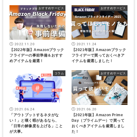
おすすめサービス
おすすめサービス
2022.11.20
2021.11.24
【2022年版】Amazonブラック
【2021年版】Amazonブラック
フライデーの事前準備＆おすす
フライデーで買っておくべきア
めアイテムを厳選！
イテムを厳選しました！
コラム
おすすめサービス
2021.06.24
2021.06.20
「アウトプットするネタがな
【2021年版】Amazon Prime
い！」と嘆く暇があるなら、
Day（プライムデー）で買って
「日常の解像度を上げる」こと
おくべきアイテムを厳選しまし
が大事。
た！