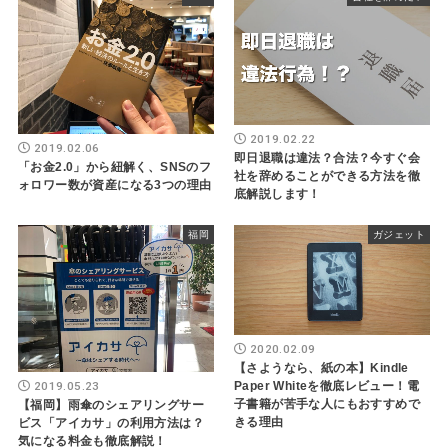
2019.02.22
2019.02.06
即日退職は違法？合法？今すぐ会
「お金2.0」から紐解く、SNSのフ
社を辞めることができる方法を徹
ォロワー数が資産になる3つの理由
底解説します！
福岡
ガジェット
2020.02.09
【さようなら、紙の本】Kindle
2019.05.23
Paper Whiteを徹底レビュー！電
子書籍が苦手な人にもおすすめで
【福岡】雨傘のシェアリングサー
きる理由
ビス「アイカサ」の利用方法は？
気になる料金も徹底解説！