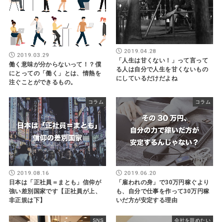
2019.04.28
2019.03.29
「人生は甘くない！」って言って
働く意味が分からないって！？僕
る人は自分で人生を甘くないもの
にとっての「働く」とは、情熱を
にしているだけだよね
注ぐことができるもの。
コラム
コラム
2019.08.16
2019.06.20
日本は「正社員＝まとも」信仰が
「雇われの身」で30万円稼ぐより
強い差別国家です【正社員が上、
も、自分で仕事を作って30万円稼
非正規は下】
いだ方が安定する理由
SNS
会社を辞めたい